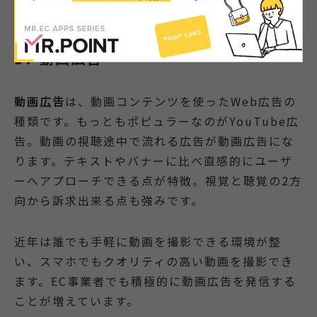
8．動画広告
動画広告
は、動画コンテンツを使ったWeb広告の
種類です。もっともポピュラーなのがYouTube広
告。動画の視聴途中で流れる広告が動画広告にな
ります。テキストやバナーに比べ直感的にユーザ
ーへアプローチできる点が特徴。視覚と聴覚の2方
向から訴求出来る点も強みです。
近年は誰でも手軽に動画を撮影できる環境が整
い、スマホでもクオリティの高い動画を撮影でき
ます。EC事業者でも積極的に動画広告を発信する
ことが増えています。