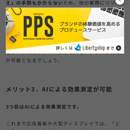
え」の手間もかからない
ため、他の業務にリソー
スを注げるのもメリットです。
ECではタイムセールや期間セールの頻度が多い傾
向にあります。これはデジタルサイネージとの親
和性が高く、セール中の短期間だけ広告を掲載す
るといったピンポイントかつスピーディーな戦略
が可能となるでしょう。
メリット3．AIによる効果測定が可能
3つ目はAIによる効果測定です。
これまで広告看板や大型ディスプレイでは、「ど