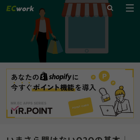

いまさら聞けないO2Oの基本│