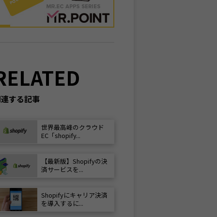
RELATED
関連する記事
世界最高峰のクラウド
EC「shopify...
【最新版】Shopifyの決
済サービスを...
Shopifyにキャリア決済
を導入するに...