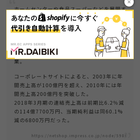
ホームセンターや食品スーパーなどを展開す
る綿半ホールディングスは11月21日、家電
ECサイト「PCボンバー」を運営するアベル
ネットを買収すると発表した。12月3日付で
完全子会社化する。取得価額は20億円。ア
ベルネットは1998年創業の家電ECの老舗企
業。
コーポレートサイトによると、2003年に年
間売上高が100億円を超え、2010年には年
間売上高200億円を突破した。
2018年3月期の連結売上高は前期比6.2％減
の114億7700万円、当期純利益は同60.1%
減の6800万円だった。
https://netshop.impress.co.jp/node/5988