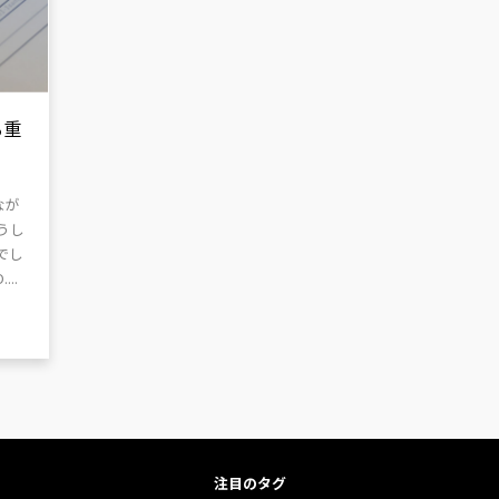
る重
なが
うし
でし
..
注目のタグ