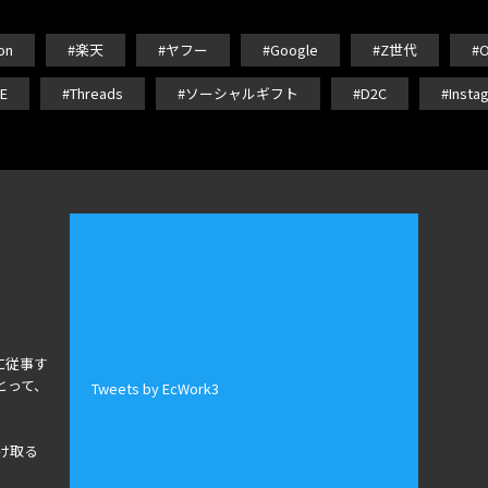
on
#楽天
#ヤフー
#Google
#Z世代
#
E
#Threads
#ソーシャルギフト
#D2C
#Insta
に従事す
とって、
Tweets by EcWork3
け取る