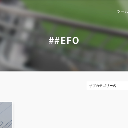
ツー
##EFO